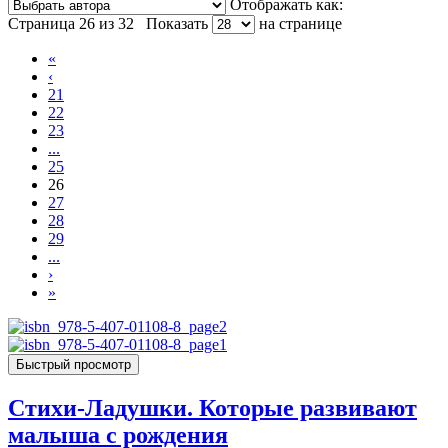
Отображать как:
Страница 26 из 32
Показать
на странице
«
‹
21
22
23
...
25
26
27
28
29
...
›
»
Быстрый просмотр
Стихи-Ладушки. Которые развивают
малыша с рождения