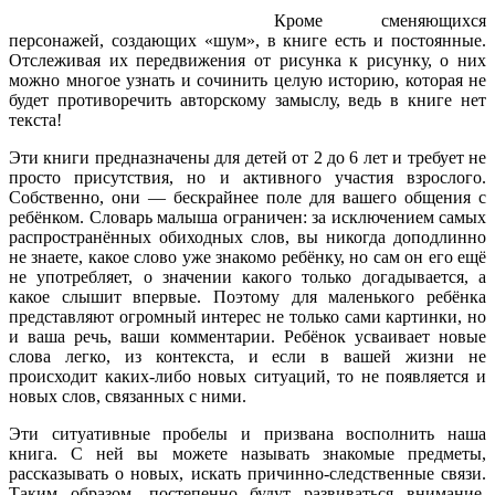
Кроме сменяющихся
персонажей, создающих «шум», в книге есть и постоянные.
Отслеживая их передвижения от рисунка к рисунку, о них
можно многое узнать и сочинить целую историю, которая не
будет противоречить авторскому замыслу, ведь в книге нет
текста!
Эти книги предназначены для детей от 2 до 6 лет и требует не
просто присутствия, но и активного участия взрослого.
Собственно, они — бескрайнее поле для вашего общения с
ребёнком. Словарь малыша ограничен: за исключением самых
распространённых обиходных слов, вы никогда доподлинно
не знаете, какое слово уже знакомо ребёнку, но сам он его ещё
не употребляет, о значении какого только догадывается, а
какое слышит впервые. Поэтому для маленького ребёнка
представляют огромный интерес не только сами картинки, но
и ваша речь, ваши комментарии. Ребёнок усваивает новые
слова легко, из контекста, и если в вашей жизни не
происходит каких-либо новых ситуаций, то не появляется и
новых слов, связанных с ними.
Эти ситуативные пробелы и призвана восполнить наша
книга. С ней вы можете называть знакомые предметы,
рассказывать о новых, искать причинно-следственные связи.
Таким образом, постепенно будут развиваться внимание,