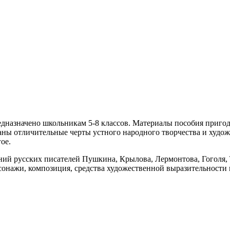
редназначено школьникам 5-8 классов. Материалы пособия приго
даны отличительные черты устного народного творчества и худ
ое.
ний русских писателей Пушкина, Крылова, Лермонтова, Гоголя, 
сонажи, композиция, средства художественной выразительности 